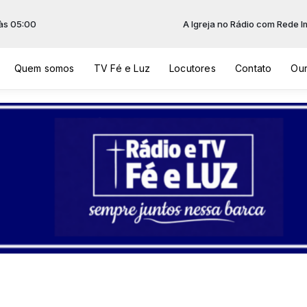
5:00
A Igreja no Rádio com Rede Ima
Quem somos
TV Fé e Luz
Locutores
Contato
Our