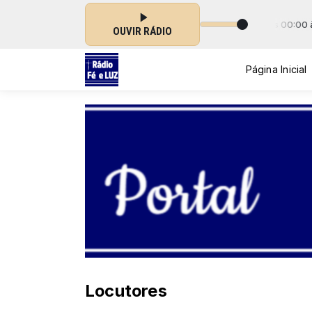
A Igreja no Rádio com Rede Imaculada de Comunicação das 00:00 às 0
OUVIR RÁDIO
Página Inicial
Locutores