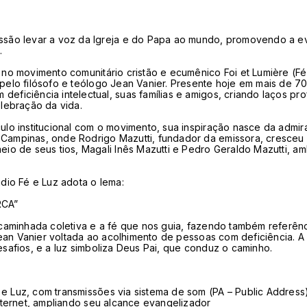
ssão levar a voz da Igreja e do Papa ao mundo, promovendo a e
.
 no movimento comunitário cristão e ecumênico Foi et Lumière (F
pelo filósofo e teólogo Jean Vanier. Presente hoje em mais de 70
eficiência intelectual, suas famílias e amigos, criando laços pr
elebração da vida.
ulo institucional com o movimento, sua inspiração nasce da admi
 Campinas, onde Rodrigo Mazutti, fundador da emissora, cresc
eio de seus tios, Magali Inês Mazutti e Pedro Geraldo Mazutti, 
ádio Fé e Luz adota o lema:
RCA”
 caminhada coletiva e a fé que nos guia, fazendo também referênc
e Jean Vanier voltada ao acolhimento de pessoas com deficiência. 
esafios, e a luz simboliza Deus Pai, que conduz o caminho.
e Luz, com transmissões via sistema de som (PA – Public Address
internet, ampliando seu alcance evangelizador