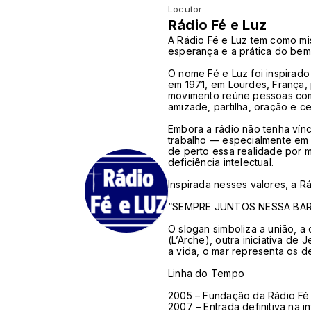
Locutor
Rádio Fé e Luz
A Rádio Fé e Luz tem como mi
esperança e a prática do bem
O nome Fé e Luz foi inspirado
em 1971, em Lourdes, França, 
movimento reúne pessoas com d
amizade, partilha, oração e c
Embora a rádio não tenha vínc
trabalho — especialmente em
de perto essa realidade por m
deficiência intelectual.
Inspirada nesses valores, a R
“SEMPRE JUNTOS NESSA BA
O slogan simboliza a união, a
(L’Arche), outra iniciativa d
a vida, o mar representa os d
Linha do Tempo
2005 – Fundação da Rádio Fé 
2007 – Entrada definitiva na 