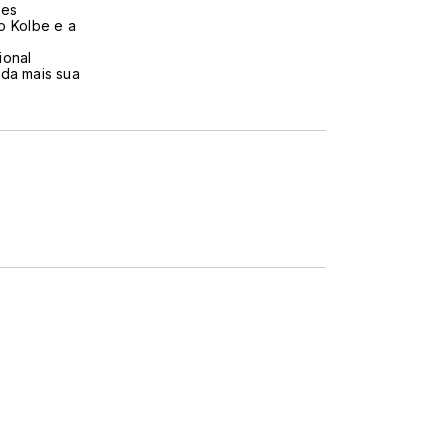
tes
o Kolbe e a
ional
nda mais sua