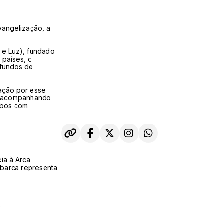
vangelização, a
é e Luz), fundado
 países, o
ofundos de
ração por esse
eu acompanhando
ambos com
ia à Arca
A barca representa
)