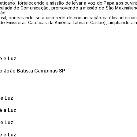
aticano, fortalecendo a missão de levar a voz do Papa aos ouvin
aculada de Comunicação, promovendo a missão de São Maximilian
ção
asil, conectando-se a uma rede de comunicação católica internac
e Emissoras Católicas da América Latina e Caribe), ampliando ai
é e Luz
ão João Batista Campinas SP
 e Luz
é e Luz
 e Luz
é e Luz