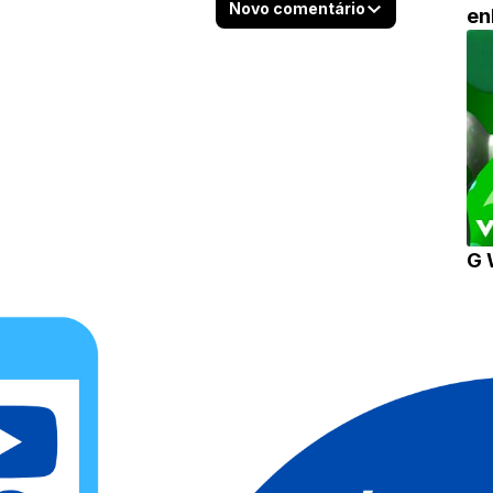
Novo comentário
en
G 