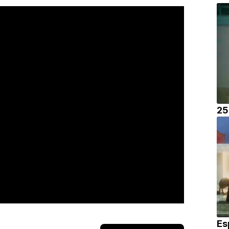
25
Esp