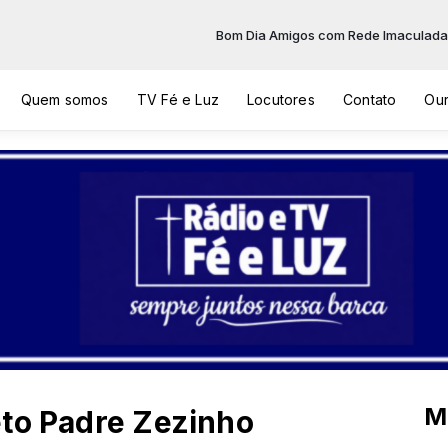
Bom Dia Amigos com Rede Imaculada de Comunic
Quem somos
TV Fé e Luz
Locutores
Contato
Our
M
eto Padre Zezinho