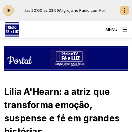
nicação das 20:00 às 23:59
A Igreja no Rádio com Rede Imaculada de C
MENU
Lilia A'Hearn: a atriz que
transforma emoção,
suspense e fé em grandes
histórias